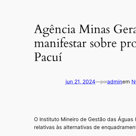
Agência Minas Gerais
manifestar sobre proj
Pacuí
jun 21, 2024
—
admin
em
N
por
O Instituto Mineiro de Gestão das Águas (
relativas às alternativas de enquadrament