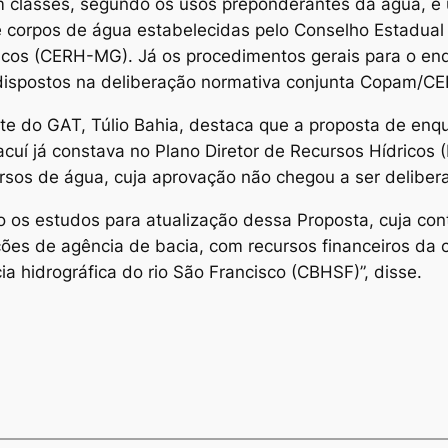
classes, segundo os usos preponderantes da água, é u
e corpos de água estabelecidas pelo Conselho Estadual
ricos (CERH-MG). Já os procedimentos gerais para o e
 dispostos na deliberação normativa conjunta Copam/C
ante do GAT, Túlio Bahia, destaca que a proposta de e
Pacuí já constava no Plano Diretor de Recursos Hídricos
sos de água, cuja aprovação não chegou a ser deliber
s estudos para atualização dessa Proposta, cuja contr
ções de agência de bacia, com recursos financeiros da
ia hidrográfica do rio São Francisco (CBHSF)”, disse.