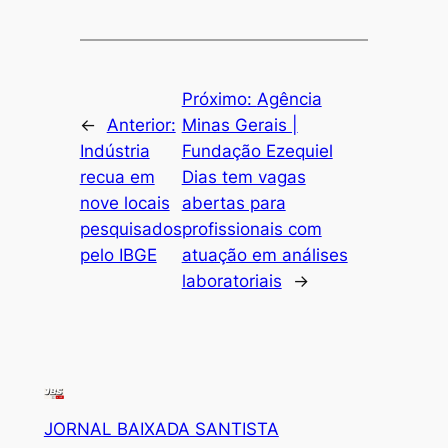
Próximo:
Agência
←
Anterior:
Minas Gerais |
Indústria
Fundação Ezequiel
recua em
Dias tem vagas
nove locais
abertas para
pesquisados
profissionais com
pelo IBGE
atuação em análises
laboratoriais
→
JORNAL BAIXADA SANTISTA