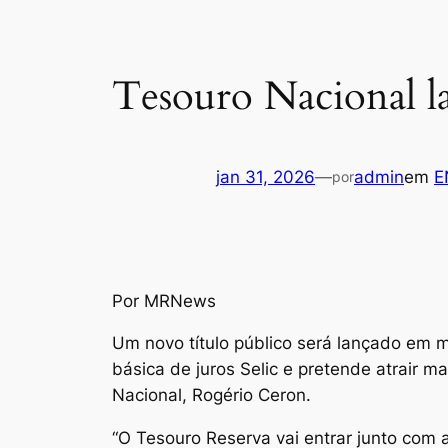
Tesouro Nacional l
jan 31, 2026
—
admin
em
E
por
Por MRNews
Um novo título público será lançado em 
básica de juros Selic e pretende atrair m
Nacional, Rogério Ceron.
“O Tesouro Reserva vai entrar junto com a