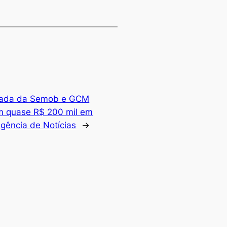
rada da Semob e GCM
m quase R$ 200 mil em
gência de Notícias
→