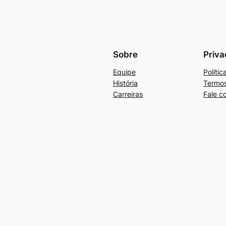
Sobre
Priva
Equipe
Políti
História
Termos
Carreiras
Fale c