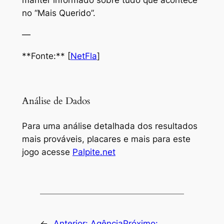
manter informado sobre tudo que acontece
no “Mais Querido”.
—
**Fonte:** [
NetFla
]
Análise de Dados
Para uma análise detalhada dos resultados
mais prováveis, placares e mais para este
jogo acesse
Palpite.net
←
Anterior:
Agência
Próximo: