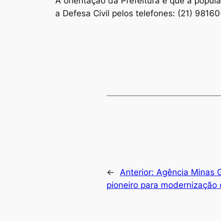
A orientação da Prefeitura é que a popu
a Defesa Civil pelos telefones: (21) 981
←
Anterior:
Agência Minas G
pioneiro para modernização 