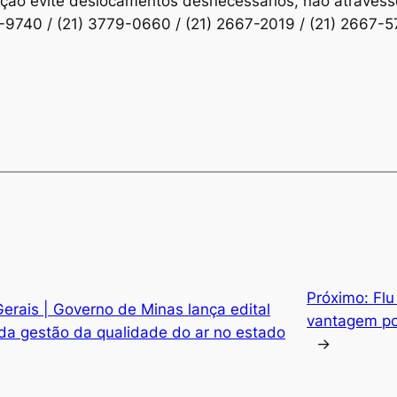
lação evite deslocamentos desnecessários, não atraves
60-9740 / (21) 3779-0660 / (21) 2667-2019 / (21) 2667
Próximo:
Flu
erais | Governo de Minas lança edital
vantagem por
da gestão da qualidade do ar no estado
→