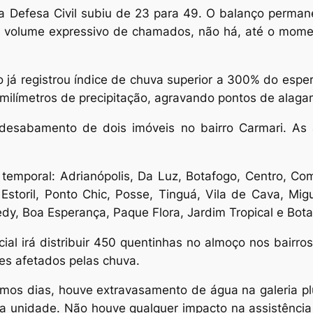
a Defesa Civil subiu de 23 para 49. O balanço perman
 volume expressivo de chamados, não há, até o moment
o já registrou índice de chuva superior a 300% do esp
ilímetros de precipitação, agravando pontos de alagame
o desabamento de dois imóveis no bairro Carmari. A
 temporal: Adrianópolis, Da Luz, Botafogo, Centro, C
 Estoril, Ponto Chic, Posse, Tinguá, Vila de Cava, M
edy, Boa Esperança, Paque Flora, Jardim Tropical e Bota
cial irá distribuir 450 quentinhas no almoço nos bairro
es afetados pelas chuva.
imos dias, houve extravasamento de água na galeria plu
a unidade. Não houve qualquer impacto na assistênci