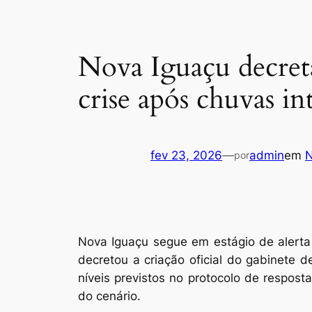
Nova Iguaçu decreta
crise após chuvas in
fev 23, 2026
—
admin
em
N
por
Nova Iguaçu segue em estágio de alerta
decretou a criação oficial do gabinete 
níveis previstos no protocolo de respos
do cenário.